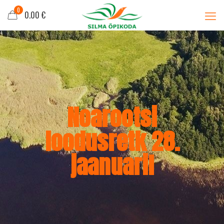
0
0.00 €
Noarootsi
loodusretk 28.
jaanuaril