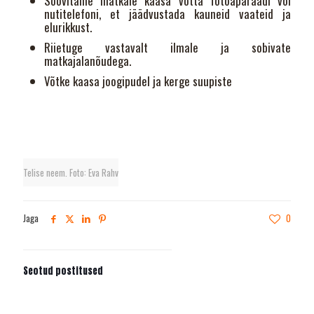
Soovitame matkale kaasa võtta fotoaparaadi või
nutitelefoni, et jäädvustada kauneid vaateid ja
elurikkust.
Riietuge vastavalt ilmale ja sobivate
matkajalanõudega.
Võtke kaasa joogipudel ja kerge suupiste
Telise neem. Foto: Eva Rahv
Jaga
0
Seotud postitused