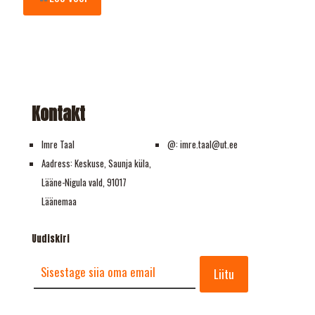
Kontakt
Imre Taal
@: imre.taal@ut.ee
Aadress: Keskuse, Saunja küla,
Lääne-Nigula vald, 91017
Läänemaa
Uudiskiri