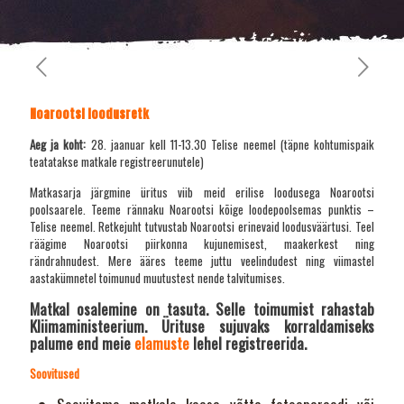
Noarootsi loodusretk
Aeg ja koht:
28. jaanuar kell 11-13.30 Telise neemel (täpne kohtumispaik
teatatakse matkale registreerunutele)
Matkasarja järgmine üritus viib meid erilise loodusega Noarootsi
poolsaarele. Teeme rännaku Noarootsi kõige loodepoolsemas punktis –
Telise neemel. Retkejuht tutvustab Noarootsi erinevaid loodusväärtusi. Teel
räägime Noarootsi piirkonna kujunemisest, maakerkest ning
rändrahnudest. Mere ääres teeme juttu veelindudest ning viimastel
aastakümnetel toimunud muutustest nende talvitumises.
Matkal osalemine on tasuta. Selle toimumist rahastab
Kliimaministeerium. Ürituse sujuvaks korraldamiseks
palume end meie
elamuste
lehel registreerida.
Soovitused